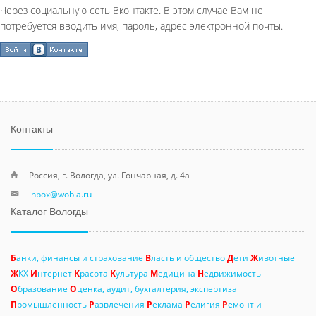
Через социальную сеть Вконтакте. В этом случае Вам не
потребуется вводить имя, пароль, адрес электронной почты.
Контакты
Россия, г. Вологда, ул. Гончарная, д. 4а
inbox@wobla.ru
Каталог Вологды
Б
анки, финансы и страхование
В
ласть и общество
Д
ети
Ж
ивотные
Ж
КХ
И
нтернет
К
расота
К
ультура
М
едицина
Н
едвижимость
О
бразование
О
ценка, аудит, бухгалтерия, экспертиза
П
ромышленность
Р
азвлечения
Р
еклама
Р
елигия
Р
емонт и