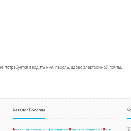
не потребуется вводить имя, пароль, адрес электронной почты.
Каталог Вологды
Vo
Б
анки, финансы и страхование
В
ласть и общество
Д
ети