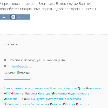
Через социальную сеть Вконтакте. В этом случае Вам не
потребуется вводить имя, пароль, адрес электронной почты.
Контакты
Россия, г. Вологда, ул. Гончарная, д. 4а
inbox@wobla.ru
Каталог Вологды
Б
анки, финансы и страхование
В
ласть и общество
Д
ети
Ж
ивотные
Ж
КХ
И
нтернет
К
расота
К
ультура
М
едицина
Н
едвижимость
О
бразование
О
ценка, аудит, бухгалтерия, экспертиза
П
ромышленность
Р
азвлечения
Р
еклама
Р
елигия
Р
емонт и