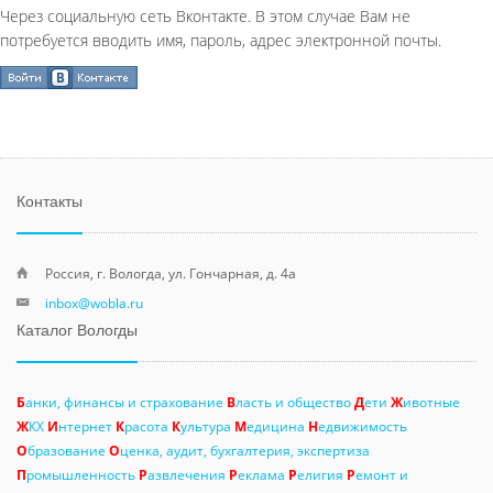
Через социальную сеть Вконтакте. В этом случае Вам не
потребуется вводить имя, пароль, адрес электронной почты.
Контакты
Россия, г. Вологда, ул. Гончарная, д. 4а
inbox@wobla.ru
Каталог Вологды
Б
анки, финансы и страхование
В
ласть и общество
Д
ети
Ж
ивотные
Ж
КХ
И
нтернет
К
расота
К
ультура
М
едицина
Н
едвижимость
О
бразование
О
ценка, аудит, бухгалтерия, экспертиза
П
ромышленность
Р
азвлечения
Р
еклама
Р
елигия
Р
емонт и