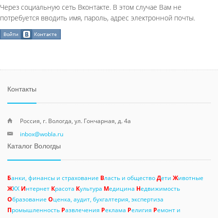
Через социальную сеть Вконтакте. В этом случае Вам не
потребуется вводить имя, пароль, адрес электронной почты.
Контакты
Россия, г. Вологда, ул. Гончарная, д. 4а
inbox@wobla.ru
Каталог Вологды
Б
анки, финансы и страхование
В
ласть и общество
Д
ети
Ж
ивотные
Ж
КХ
И
нтернет
К
расота
К
ультура
М
едицина
Н
едвижимость
О
бразование
О
ценка, аудит, бухгалтерия, экспертиза
П
ромышленность
Р
азвлечения
Р
еклама
Р
елигия
Р
емонт и