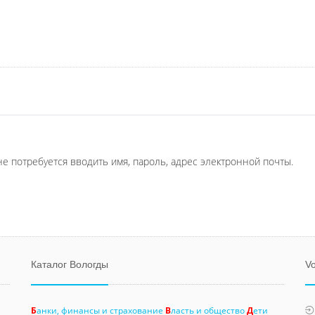
не потребуется вводить имя, пароль, адрес электронной почты.
Каталог Вологды
Vo
Б
анки, финансы и страхование
В
ласть и общество
Д
ети