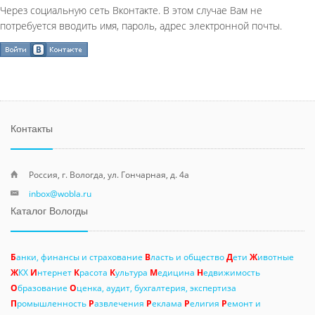
Через социальную сеть Вконтакте. В этом случае Вам не
потребуется вводить имя, пароль, адрес электронной почты.
Контакты
Россия, г. Вологда, ул. Гончарная, д. 4а
inbox@wobla.ru
Каталог Вологды
Б
анки, финансы и страхование
В
ласть и общество
Д
ети
Ж
ивотные
Ж
КХ
И
нтернет
К
расота
К
ультура
М
едицина
Н
едвижимость
О
бразование
О
ценка, аудит, бухгалтерия, экспертиза
П
ромышленность
Р
азвлечения
Р
еклама
Р
елигия
Р
емонт и