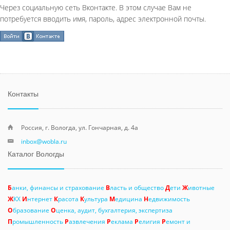
Через социальную сеть Вконтакте. В этом случае Вам не
потребуется вводить имя, пароль, адрес электронной почты.
Контакты
Россия, г. Вологда, ул. Гончарная, д. 4а
inbox@wobla.ru
Каталог Вологды
Б
анки, финансы и страхование
В
ласть и общество
Д
ети
Ж
ивотные
Ж
КХ
И
нтернет
К
расота
К
ультура
М
едицина
Н
едвижимость
О
бразование
О
ценка, аудит, бухгалтерия, экспертиза
П
ромышленность
Р
азвлечения
Р
еклама
Р
елигия
Р
емонт и