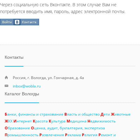
Через социальную сеть Вконтакте. В этом случае Вам не
потребуется вводить имя, пароль, адрес электронной почты.
Контакты
Россия, г. Вологда, ул. Гончарная, д. 4а
inbox@wobla.ru
Каталог Вологды
Б
анки, финансы и страхование
В
ласть и общество
Д
ети
Ж
ивотные
Ж
КХ
И
нтернет
К
расота
К
ультура
М
едицина
Н
едвижимость
О
бразование
О
ценка, аудит, бухгалтерия, экспертиза
П
ромышленность
Р
азвлечения
Р
еклама
Р
елигия
Р
емонт и