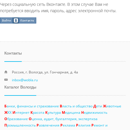
Через социальную сеть Вконтакте. В этом случае Вам не
потребуется вводить имя, пароль, адрес электронной почты.
Контакты
Россия, г. Вологда, ул. Гончарная, д. 4а
inbox@wobla.ru
Каталог Вологды
Б
анки, финансы и страхование
В
ласть и общество
Д
ети
Ж
ивотные
Ж
КХ
И
нтернет
К
расота
К
ультура
М
едицина
Н
едвижимость
О
бразование
О
ценка, аудит, бухгалтерия, экспертиза
П
ромышленность
Р
азвлечения
Р
еклама
Р
елигия
Р
емонт и