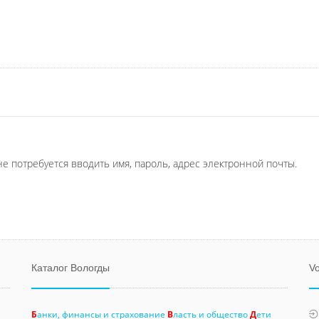
не потребуется вводить имя, пароль, адрес электронной почты.
Каталог Вологды
Vo
Б
анки, финансы и страхование
В
ласть и общество
Д
ети