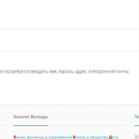
не потребуется вводить имя, пароль, адрес электронной почты.
Каталог Вологды
Vo
Б
анки, финансы и страхование
В
ласть и общество
Д
ети