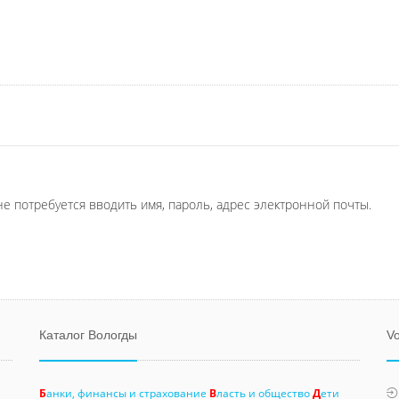
не потребуется вводить имя, пароль, адрес электронной почты.
Каталог Вологды
Vo
Б
анки, финансы и страхование
В
ласть и общество
Д
ети