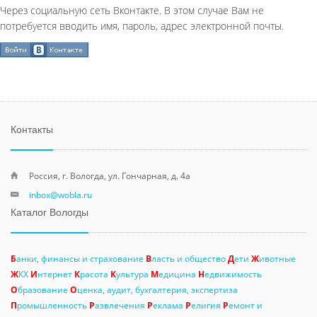
Через социальную сеть Вконтакте. В этом случае Вам не
потребуется вводить имя, пароль, адрес электронной почты.
Контакты
Россия, г. Вологда, ул. Гончарная, д. 4а
inbox@wobla.ru
Каталог Вологды
Б
анки, финансы и страхование
В
ласть и общество
Д
ети
Ж
ивотные
Ж
КХ
И
нтернет
К
расота
К
ультура
М
едицина
Н
едвижимость
О
бразование
О
ценка, аудит, бухгалтерия, экспертиза
П
ромышленность
Р
азвлечения
Р
еклама
Р
елигия
Р
емонт и