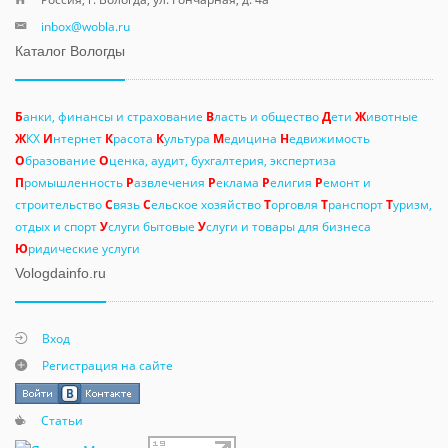
inbox@wobla.ru
Каталог Вологды
Б
анки, финансы и страхование
В
ласть и общество
Д
ети
Ж
ивотные
Ж
КХ
И
нтернет
К
расота
К
ультура
М
едицина
Н
едвижимость
О
бразование
О
ценка, аудит, бухгалтерия, экспертиза
П
ромышленность
Р
азвлечения
Р
еклама
Р
елигия
Р
емонт и
строительство
С
вязь
С
ельское хозяйство
Т
орговля
Т
ранспорт
Т
уризм,
отдых и спорт
У
слуги бытовые
У
слуги и товары для бизнеса
Ю
ридические услуги
Vologdainfo.ru
Вход
Регистрация на сайте
Статьи