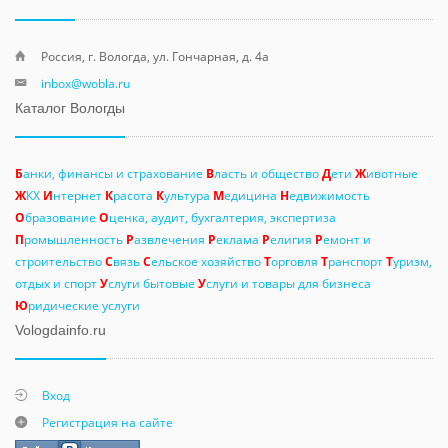
Россия, г. Вологда, ул. Гончарная, д. 4а
inbox@wobla.ru
Каталог Вологды
Б
анки, финансы и страхование
В
ласть и общество
Д
ети
Ж
ивотные
Ж
КХ
И
нтернет
К
расота
К
ультура
М
едицина
Н
едвижимость
О
бразование
О
ценка, аудит, бухгалтерия, экспертиза
П
ромышленность
Р
азвлечения
Р
еклама
Р
елигия
Р
емонт и
строительство
С
вязь
С
ельское хозяйство
Т
орговля
Т
ранспорт
Т
уризм,
отдых и спорт
У
слуги бытовые
У
слуги и товары для бизнеса
Ю
ридические услуги
Vologdainfo.ru
Вход
Регистрация на сайте