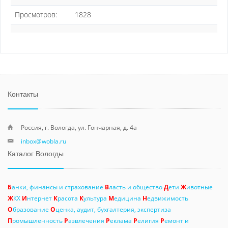
Просмотров:
1828
Контакты
Россия, г. Вологда, ул. Гончарная, д. 4а
inbox@wobla.ru
Каталог Вологды
Б
анки, финансы и страхование
В
ласть и общество
Д
ети
Ж
ивотные
Ж
КХ
И
нтернет
К
расота
К
ультура
М
едицина
Н
едвижимость
О
бразование
О
ценка, аудит, бухгалтерия, экспертиза
П
ромышленность
Р
азвлечения
Р
еклама
Р
елигия
Р
емонт и