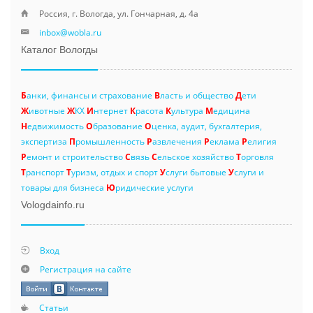
Россия, г. Вологда, ул. Гончарная, д. 4а
inbox@wobla.ru
Каталог Вологды
Б
анки, финансы и страхование
В
ласть и общество
Д
ети
Ж
ивотные
Ж
КХ
И
нтернет
К
расота
К
ультура
М
едицина
Н
едвижимость
О
бразование
О
ценка, аудит, бухгалтерия,
экспертиза
П
ромышленность
Р
азвлечения
Р
еклама
Р
елигия
Р
емонт и строительство
С
вязь
С
ельское хозяйство
Т
орговля
Т
ранспорт
Т
уризм, отдых и спорт
У
слуги бытовые
У
слуги и
товары для бизнеса
Ю
ридические услуги
Vologdainfo.ru
Вход
Регистрация на сайте
Статьи