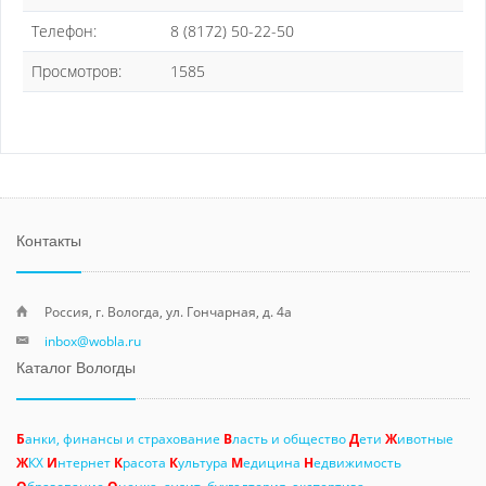
Телефон:
8 (8172) 50-22-50
Просмотров:
1585
Контакты
Россия, г. Вологда, ул. Гончарная, д. 4а
inbox@wobla.ru
Каталог Вологды
Б
анки, финансы и страхование
В
ласть и общество
Д
ети
Ж
ивотные
Ж
КХ
И
нтернет
К
расота
К
ультура
М
едицина
Н
едвижимость