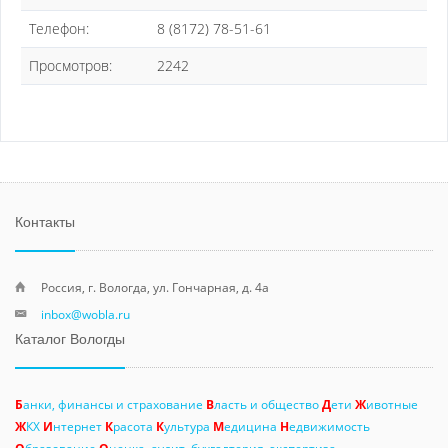
Телефон:
8 (8172) 78-51-61
Просмотров:
2242
Контакты
Россия, г. Вологда, ул. Гончарная, д. 4а
inbox@wobla.ru
Каталог Вологды
Б
анки, финансы и страхование
В
ласть и общество
Д
ети
Ж
ивотные
Ж
КХ
И
нтернет
К
расота
К
ультура
М
едицина
Н
едвижимость