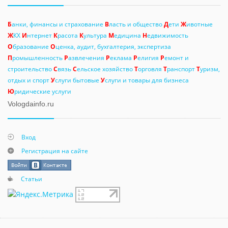
Б
анки, финансы и страхование
В
ласть и общество
Д
ети
Ж
ивотные
Ж
КХ
И
нтернет
К
расота
К
ультура
М
едицина
Н
едвижимость
О
бразование
О
ценка, аудит, бухгалтерия, экспертиза
П
ромышленность
Р
азвлечения
Р
еклама
Р
елигия
Р
емонт и
строительство
С
вязь
С
ельское хозяйство
Т
орговля
Т
ранспорт
Т
уризм,
отдых и спорт
У
слуги бытовые
У
слуги и товары для бизнеса
Ю
ридические услуги
Vologdainfo.ru
Вход
Регистрация на сайте
Статьи