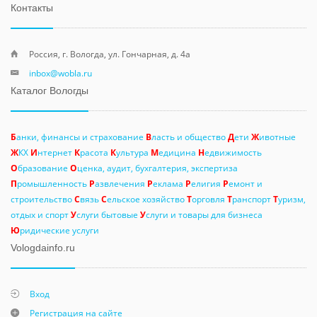
Контакты
Россия, г. Вологда, ул. Гончарная, д. 4а
inbox@wobla.ru
Каталог Вологды
Б
анки, финансы и страхование
В
ласть и общество
Д
ети
Ж
ивотные
Ж
КХ
И
нтернет
К
расота
К
ультура
М
едицина
Н
едвижимость
О
бразование
О
ценка, аудит, бухгалтерия, экспертиза
П
ромышленность
Р
азвлечения
Р
еклама
Р
елигия
Р
емонт и
строительство
С
вязь
С
ельское хозяйство
Т
орговля
Т
ранспорт
Т
уризм,
отдых и спорт
У
слуги бытовые
У
слуги и товары для бизнеса
Ю
ридические услуги
Vologdainfo.ru
Вход
Регистрация на сайте