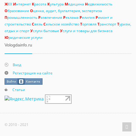
Ж
КХ
И
нтернет
К
расота
К
ультура
М
едицина
Н
едвижимость
О
бразование
О
ценка, аудит, бухгалтерия, экспертиза
П
ромышленность
Р
азвлечения
Р
еклама
Р
елигия
Р
емонт и
строительство
С
вязь
С
ельское хозяйство
Т
орговля
Т
ранспорт
Т
уризм,
отдых и спорт
У
слуги бытовые
У
слуги и товары для бизнеса
Ю
ридические услуги
Vologdainfo.ru
Вход
Регистрация на сайте
Статьи
© 2010 - 2021