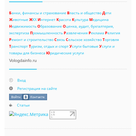
Б
анки, финансы и страхование
В
ласть и общество
Д
ети
Ж
ивотные
Ж
КХ
И
нтернет
К
расота
К
ультура
М
едицина
Н
едвижимость
О
бразование
О
ценка, аудит, бухгалтерия,
экспертиза
П
ромышленность
Р
азвлечения
Р
еклама
Р
елигия
Р
емонт и строительство
С
вязь
С
ельское хозяйство
Т
орговля
Т
ранспорт
Т
уризм, отдых и спорт
У
слуги бытовые
У
слуги и
товары для бизнеса
Ю
ридические услуги
Vologdainfo.ru
Вход
Регистрация на сайте
Статьи