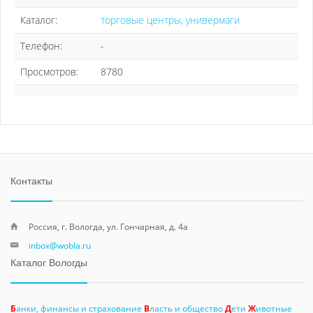
Каталог:
торговые центры, универмаги
Телефон:
-
Просмотров:
8780
Контакты
Россия, г. Вологда, ул. Гончарная, д. 4а
inbox@wobla.ru
Каталог Вологды
Б
анки, финансы и страхование
В
ласть и общество
Д
ети
Ж
ивотные