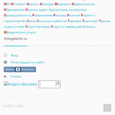
Ж
КХ
И
нтернет
К
расота
К
ультура
М
едицина
Н
едвижимость
О
бразование
О
ценка, аудит, бухгалтерия, экспертиза
П
ромышленность
Р
азвлечения
Р
еклама
Р
елигия
Р
емонт и
строительство
С
вязь
С
ельское хозяйство
Т
орговля
Т
ранспорт
Т
уризм,
отдых и спорт
У
слуги бытовые
У
слуги и товары для бизнеса
Ю
ридические услуги
Vologdainfo.ru
Вход
Регистрация на сайте
Статьи
© 2010 - 2021