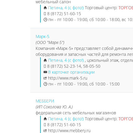
мебельный салон
Петина, 4 (с фото!)
Торговый центр:
ТОРГО
8 (8172) 51-60-15
пн - пт 10:00 - 19:00, сб 10:00 - 18:00, вс 10
Марк-5
(ООО "Марк-5")
Компания «Марк-5» представляет собой динамичн
оборудования и запасных частей для ремонта ле
Петина, 4 (с фото!)
, цокольный этаж, отде
8 (8172) 52-23-14, 58-05-50
В карточке организации
http://www.mark-5.ru
пн - пт 10:00 - 19:00, сб 10:00 - 15:00
МЕББЕРИ
(ИП Соколова Ю. А.)
федеральная сеть мебельных магазинов
Петина, 4 (с фото!)
Торговый центр:
ТОРГО
8 (8172) 51-60-15
http://www.mebbery.ru