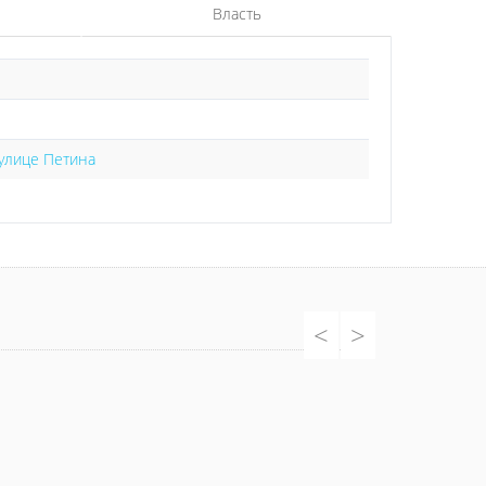
Власть
 улице Петина
<
>