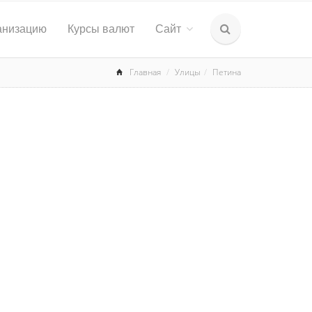
анизацию
Курсы валют
Сайт
Главная
Улицы
Петина