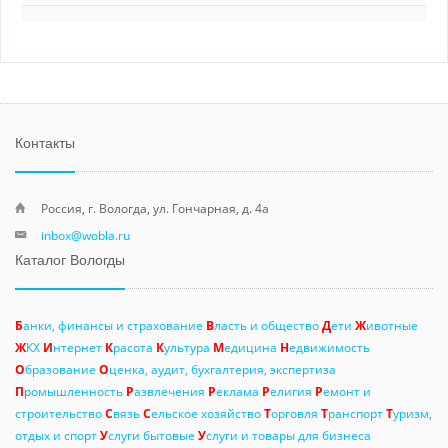
Контакты
Россия, г. Вологда, ул. Гончарная, д. 4а
inbox@wobla.ru
Каталог Вологды
Б
анки, финансы и страхование
В
ласть и общество
Д
ети
Ж
ивотные
Ж
КХ
И
нтернет
К
расота
К
ультура
М
едицина
Н
едвижимость
О
бразование
О
ценка, аудит, бухгалтерия, экспертиза
П
ромышленность
Р
азвлечения
Р
еклама
Р
елигия
Р
емонт и
строительство
С
вязь
С
ельское хозяйство
Т
орговля
Т
ранспорт
Т
уризм,
отдых и спорт
У
слуги бытовые
У
слуги и товары для бизнеса