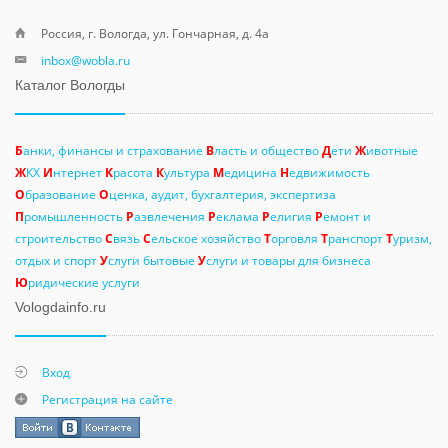
Россия, г. Вологда, ул. Гончарная, д. 4а
inbox@wobla.ru
Каталог Вологды
Б
анки, финансы и страхование
В
ласть и общество
Д
ети
Ж
ивотные
Ж
КХ
И
нтернет
К
расота
К
ультура
М
едицина
Н
едвижимость
О
бразование
О
ценка, аудит, бухгалтерия, экспертиза
П
ромышленность
Р
азвлечения
Р
еклама
Р
елигия
Р
емонт и
строительство
С
вязь
С
ельское хозяйство
Т
орговля
Т
ранспорт
Т
уризм,
отдых и спорт
У
слуги бытовые
У
слуги и товары для бизнеса
Ю
ридические услуги
Vologdainfo.ru
Вход
Регистрация на сайте