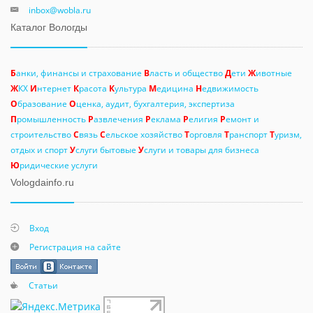
inbox@wobla.ru
Каталог Вологды
Б
анки, финансы и страхование
В
ласть и общество
Д
ети
Ж
ивотные
Ж
КХ
И
нтернет
К
расота
К
ультура
М
едицина
Н
едвижимость
О
бразование
О
ценка, аудит, бухгалтерия, экспертиза
П
ромышленность
Р
азвлечения
Р
еклама
Р
елигия
Р
емонт и
строительство
С
вязь
С
ельское хозяйство
Т
орговля
Т
ранспорт
Т
уризм,
отдых и спорт
У
слуги бытовые
У
слуги и товары для бизнеса
Ю
ридические услуги
Vologdainfo.ru
Вход
Регистрация на сайте
Статьи