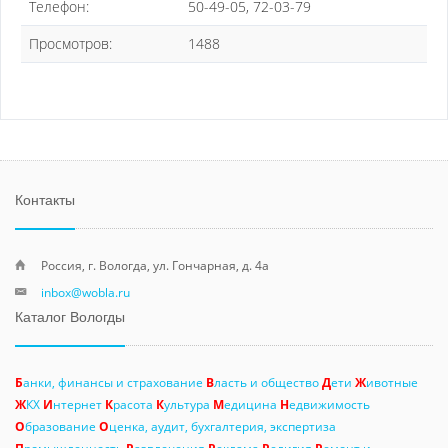
Телефон:
50-49-05, 72-03-79
Просмотров:
1488
Контакты
Россия, г. Вологда, ул. Гончарная, д. 4а
inbox@wobla.ru
Каталог Вологды
Б
анки, финансы и страхование
В
ласть и общество
Д
ети
Ж
ивотные
Ж
КХ
И
нтернет
К
расота
К
ультура
М
едицина
Н
едвижимость
О
бразование
О
ценка, аудит, бухгалтерия, экспертиза