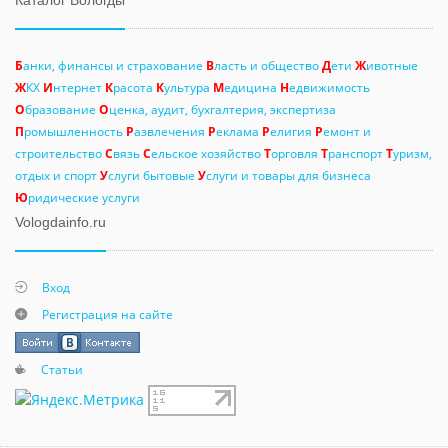
Каталог Вологды
Б
анки, финансы и страхование
В
ласть и общество
Д
ети
Ж
ивотные
Ж
КХ
И
нтернет
К
расота
К
ультура
М
едицина
Н
едвижимость
О
бразование
О
ценка, аудит, бухгалтерия, экспертиза
П
ромышленность
Р
азвлечения
Р
еклама
Р
елигия
Р
емонт и
строительство
С
вязь
С
ельское хозяйство
Т
орговля
Т
ранспорт
Т
уризм,
отдых и спорт
У
слуги бытовые
У
слуги и товары для бизнеса
Ю
ридические услуги
Vologdainfo.ru
Вход
Регистрация на сайте
Статьи