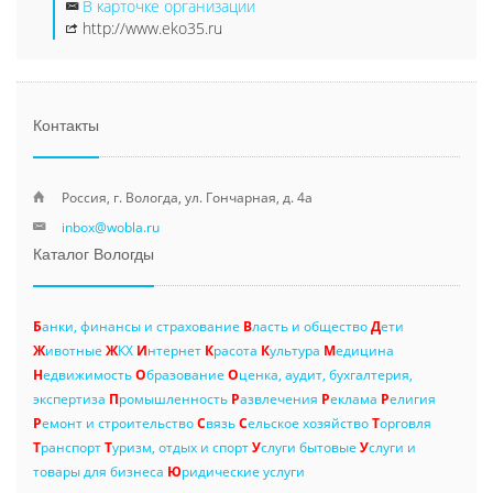
В карточке организации
http://www.eko35.ru
Контакты
Россия, г. Вологда, ул. Гончарная, д. 4а
inbox@wobla.ru
Каталог Вологды
Б
анки, финансы и страхование
В
ласть и общество
Д
ети
Ж
ивотные
Ж
КХ
И
нтернет
К
расота
К
ультура
М
едицина
Н
едвижимость
О
бразование
О
ценка, аудит, бухгалтерия,
экспертиза
П
ромышленность
Р
азвлечения
Р
еклама
Р
елигия
Р
емонт и строительство
С
вязь
С
ельское хозяйство
Т
орговля
Т
ранспорт
Т
уризм, отдых и спорт
У
слуги бытовые
У
слуги и
товары для бизнеса
Ю
ридические услуги