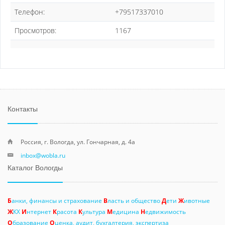
Телефон:
+79517337010
Просмотров:
1167
Контакты
Россия, г. Вологда, ул. Гончарная, д. 4а
inbox@wobla.ru
Каталог Вологды
Б
анки, финансы и страхование
В
ласть и общество
Д
ети
Ж
ивотные
Ж
КХ
И
нтернет
К
расота
К
ультура
М
едицина
Н
едвижимость
О
бразование
О
ценка, аудит, бухгалтерия, экспертиза