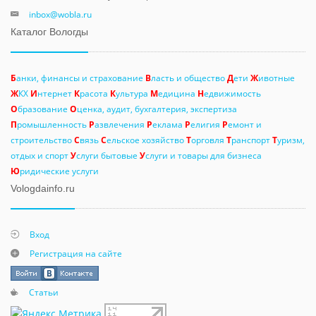
inbox@wobla.ru
Каталог Вологды
Б
анки, финансы и страхование
В
ласть и общество
Д
ети
Ж
ивотные
Ж
КХ
И
нтернет
К
расота
К
ультура
М
едицина
Н
едвижимость
О
бразование
О
ценка, аудит, бухгалтерия, экспертиза
П
ромышленность
Р
азвлечения
Р
еклама
Р
елигия
Р
емонт и
строительство
С
вязь
С
ельское хозяйство
Т
орговля
Т
ранспорт
Т
уризм,
отдых и спорт
У
слуги бытовые
У
слуги и товары для бизнеса
Ю
ридические услуги
Vologdainfo.ru
Вход
Регистрация на сайте
Статьи