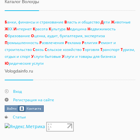
Каталог Вологды
Б
анки, финансы и страхование
В
ласть и общество
Д
ети
Ж
ивотные
Ж
КХ
И
нтернет
К
расота
К
ультура
М
едицина
Н
едвижимость
О
бразование
О
ценка, аудит, бухгалтерия, экспертиза
П
ромышленность
Р
азвлечения
Р
еклама
Р
елигия
Р
емонт и
строительство
С
вязь
С
ельское хозяйство
Т
орговля
Т
ранспорт
Т
уризм,
отдых и спорт
У
слуги бытовые
У
слуги и товары для бизнеса
Ю
ридические услуги
Vologdainfo.ru
Вход
Регистрация на сайте
Статьи