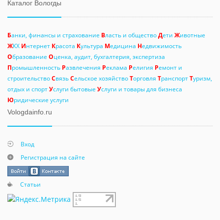
Каталог Вологды
Б
анки, финансы и страхование
В
ласть и общество
Д
ети
Ж
ивотные
Ж
КХ
И
нтернет
К
расота
К
ультура
М
едицина
Н
едвижимость
О
бразование
О
ценка, аудит, бухгалтерия, экспертиза
П
ромышленность
Р
азвлечения
Р
еклама
Р
елигия
Р
емонт и
строительство
С
вязь
С
ельское хозяйство
Т
орговля
Т
ранспорт
Т
уризм,
отдых и спорт
У
слуги бытовые
У
слуги и товары для бизнеса
Ю
ридические услуги
Vologdainfo.ru
Вход
Регистрация на сайте
Статьи