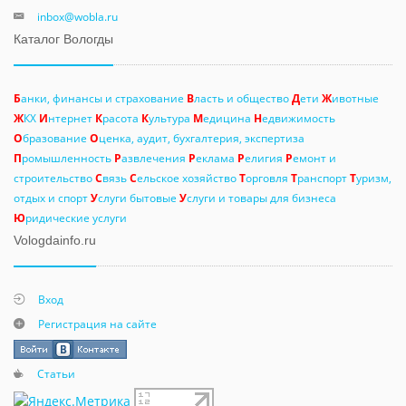
inbox@wobla.ru
Каталог Вологды
Б
анки, финансы и страхование
В
ласть и общество
Д
ети
Ж
ивотные
Ж
КХ
И
нтернет
К
расота
К
ультура
М
едицина
Н
едвижимость
О
бразование
О
ценка, аудит, бухгалтерия, экспертиза
П
ромышленность
Р
азвлечения
Р
еклама
Р
елигия
Р
емонт и
строительство
С
вязь
С
ельское хозяйство
Т
орговля
Т
ранспорт
Т
уризм,
отдых и спорт
У
слуги бытовые
У
слуги и товары для бизнеса
Ю
ридические услуги
Vologdainfo.ru
Вход
Регистрация на сайте
Статьи