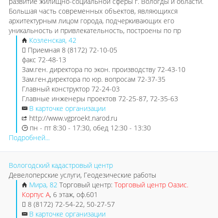
развитие жилищно-социальной сферы г. Вологды и области.
Большая часть современных объектов, являющихся
архитектурным лицом города, подчеркивающих его
уникальность и привлекательность, построены по пр
Козленская, 42
Приемная 8 (8172) 72-10-05
факс 72-48-13
Зам.ген. директора по экон. производству 72-43-10
Зам.ген.директора по юр. вопросам 72-37-35
Главный конструктор 72-24-03
Главные инженеры проектов 72-25-87, 72-35-63
В карточке организации
http://www.vgproekt.narod.ru
пн - пт 8:30 - 17:30, обед 12:30 - 13:30
Подробней...
Вологодский кадастровый центр
Девелоперские услуги, Геодезические работы
Мира, 82
Торговый центр:
Торговый центр Оазис.
Корпус А
, 6 этаж, оф.601
8 (8172) 72-54-22, 50-27-57
В карточке организации