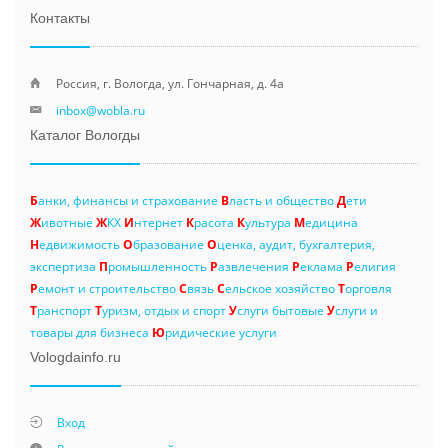
Контакты
Россия, г. Вологда, ул. Гончарная, д. 4а
inbox@wobla.ru
Каталог Вологды
Б
анки, финансы и страхование
В
ласть и общество
Д
ети
Ж
ивотные
Ж
КХ
И
нтернет
К
расота
К
ультура
М
едицина
Н
едвижимость
О
бразование
О
ценка, аудит, бухгалтерия,
экспертиза
П
ромышленность
Р
азвлечения
Р
еклама
Р
елигия
Р
емонт и строительство
С
вязь
С
ельское хозяйство
Т
орговля
Т
ранспорт
Т
уризм, отдых и спорт
У
слуги бытовые
У
слуги и
товары для бизнеса
Ю
ридические услуги
Vologdainfo.ru
Вход