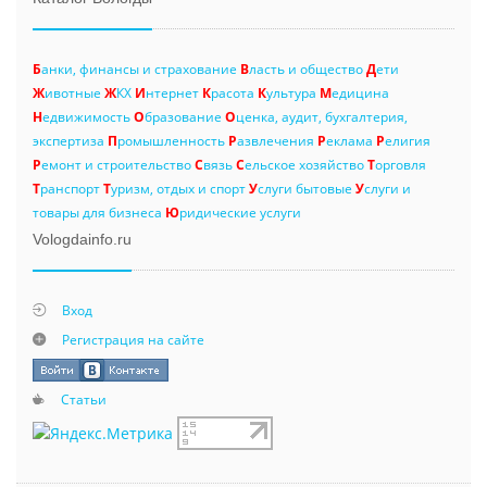
Б
анки, финансы и страхование
В
ласть и общество
Д
ети
Ж
ивотные
Ж
КХ
И
нтернет
К
расота
К
ультура
М
едицина
Н
едвижимость
О
бразование
О
ценка, аудит, бухгалтерия,
экспертиза
П
ромышленность
Р
азвлечения
Р
еклама
Р
елигия
Р
емонт и строительство
С
вязь
С
ельское хозяйство
Т
орговля
Т
ранспорт
Т
уризм, отдых и спорт
У
слуги бытовые
У
слуги и
товары для бизнеса
Ю
ридические услуги
Vologdainfo.ru
Вход
Регистрация на сайте
Статьи