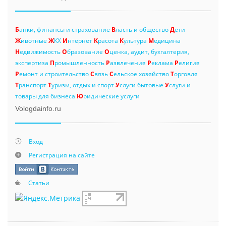
Б
анки, финансы и страхование
В
ласть и общество
Д
ети
Ж
ивотные
Ж
КХ
И
нтернет
К
расота
К
ультура
М
едицина
Н
едвижимость
О
бразование
О
ценка, аудит, бухгалтерия,
экспертиза
П
ромышленность
Р
азвлечения
Р
еклама
Р
елигия
Р
емонт и строительство
С
вязь
С
ельское хозяйство
Т
орговля
Т
ранспорт
Т
уризм, отдых и спорт
У
слуги бытовые
У
слуги и
товары для бизнеса
Ю
ридические услуги
Vologdainfo.ru
Вход
Регистрация на сайте
Статьи