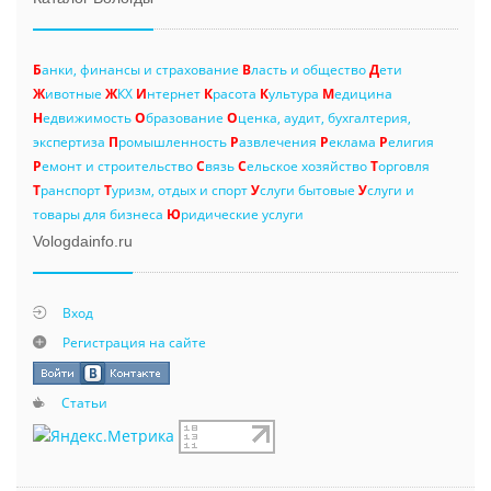
Б
анки, финансы и страхование
В
ласть и общество
Д
ети
Ж
ивотные
Ж
КХ
И
нтернет
К
расота
К
ультура
М
едицина
Н
едвижимость
О
бразование
О
ценка, аудит, бухгалтерия,
экспертиза
П
ромышленность
Р
азвлечения
Р
еклама
Р
елигия
Р
емонт и строительство
С
вязь
С
ельское хозяйство
Т
орговля
Т
ранспорт
Т
уризм, отдых и спорт
У
слуги бытовые
У
слуги и
товары для бизнеса
Ю
ридические услуги
Vologdainfo.ru
Вход
Регистрация на сайте
Статьи