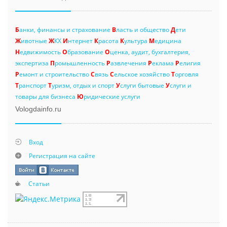
Б
анки, финансы и страхование
В
ласть и общество
Д
ети
Ж
ивотные
Ж
КХ
И
нтернет
К
расота
К
ультура
М
едицина
Н
едвижимость
О
бразование
О
ценка, аудит, бухгалтерия,
экспертиза
П
ромышленность
Р
азвлечения
Р
еклама
Р
елигия
Р
емонт и строительство
С
вязь
С
ельское хозяйство
Т
орговля
Т
ранспорт
Т
уризм, отдых и спорт
У
слуги бытовые
У
слуги и
товары для бизнеса
Ю
ридические услуги
Vologdainfo.ru
Вход
Регистрация на сайте
Статьи