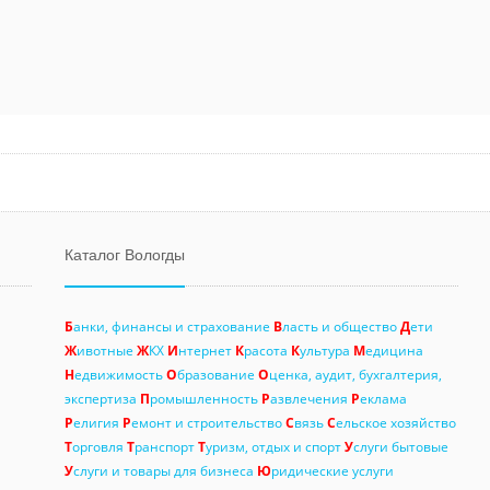
Каталог Вологды
Б
анки, финансы и страхование
В
ласть и общество
Д
ети
Ж
ивотные
Ж
КХ
И
нтернет
К
расота
К
ультура
М
едицина
Н
едвижимость
О
бразование
О
ценка, аудит, бухгалтерия,
экспертиза
П
ромышленность
Р
азвлечения
Р
еклама
Р
елигия
Р
емонт и строительство
С
вязь
С
ельское хозяйство
Т
орговля
Т
ранспорт
Т
уризм, отдых и спорт
У
слуги бытовые
У
слуги и товары для бизнеса
Ю
ридические услуги