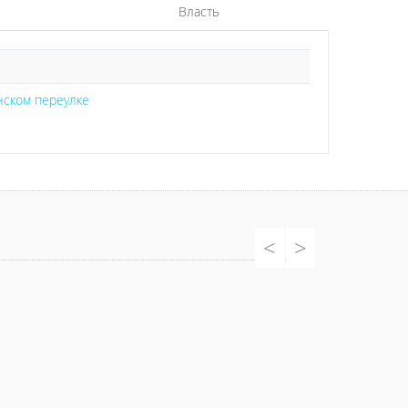
Власть
нском переулке
<
>