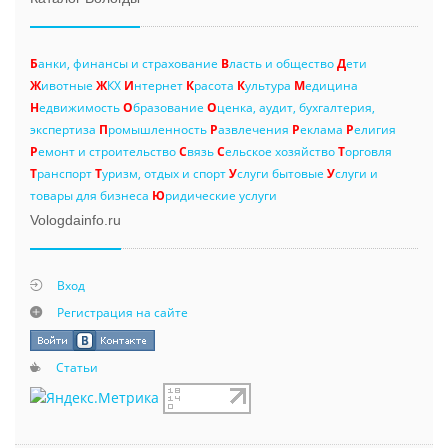
Б
анки, финансы и страхование
В
ласть и общество
Д
ети
Ж
ивотные
Ж
КХ
И
нтернет
К
расота
К
ультура
М
едицина
Н
едвижимость
О
бразование
О
ценка, аудит, бухгалтерия,
экспертиза
П
ромышленность
Р
азвлечения
Р
еклама
Р
елигия
Р
емонт и строительство
С
вязь
С
ельское хозяйство
Т
орговля
Т
ранспорт
Т
уризм, отдых и спорт
У
слуги бытовые
У
слуги и
товары для бизнеса
Ю
ридические услуги
Vologdainfo.ru
Вход
Регистрация на сайте
Статьи