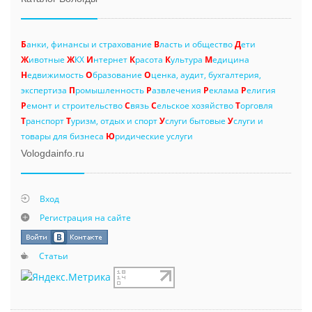
Б
анки, финансы и страхование
В
ласть и общество
Д
ети
Ж
ивотные
Ж
КХ
И
нтернет
К
расота
К
ультура
М
едицина
Н
едвижимость
О
бразование
О
ценка, аудит, бухгалтерия,
экспертиза
П
ромышленность
Р
азвлечения
Р
еклама
Р
елигия
Р
емонт и строительство
С
вязь
С
ельское хозяйство
Т
орговля
Т
ранспорт
Т
уризм, отдых и спорт
У
слуги бытовые
У
слуги и
товары для бизнеса
Ю
ридические услуги
Vologdainfo.ru
Вход
Регистрация на сайте
Статьи