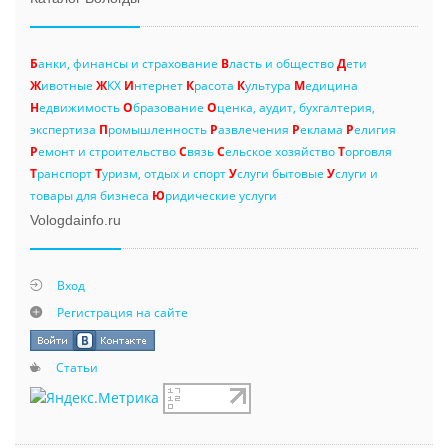
Б
анки, финансы и страхование
В
ласть и общество
Д
ети
Ж
ивотные
Ж
КХ
И
нтернет
К
расота
К
ультура
М
едицина
Н
едвижимость
О
бразование
О
ценка, аудит, бухгалтерия,
экспертиза
П
ромышленность
Р
азвлечения
Р
еклама
Р
елигия
Р
емонт и строительство
С
вязь
С
ельское хозяйство
Т
орговля
Т
ранспорт
Т
уризм, отдых и спорт
У
слуги бытовые
У
слуги и
товары для бизнеса
Ю
ридические услуги
Vologdainfo.ru
Вход
Регистрация на сайте
Статьи