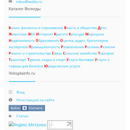
inbox@wobla.ru
Каталог Вологды
Б
анки, финансы и страхование
В
ласть и общество
Д
ети
Ж
ивотные
Ж
КХ
И
нтернет
К
расота
К
ультура
М
едицина
Н
едвижимость
О
бразование
О
ценка, аудит, бухгалтерия,
экспертиза
П
ромышленность
Р
азвлечения
Р
еклама
Р
елигия
Р
емонт и строительство
С
вязь
С
ельское хозяйство
Т
орговля
Т
ранспорт
Т
уризм, отдых и спорт
У
слуги бытовые
У
слуги и
товары для бизнеса
Ю
ридические услуги
Vologdainfo.ru
Вход
Регистрация на сайте
Статьи