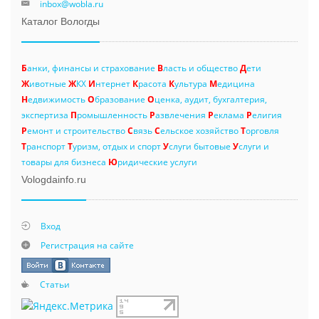
inbox@wobla.ru
Каталог Вологды
Б
анки, финансы и страхование
В
ласть и общество
Д
ети
Ж
ивотные
Ж
КХ
И
нтернет
К
расота
К
ультура
М
едицина
Н
едвижимость
О
бразование
О
ценка, аудит, бухгалтерия,
экспертиза
П
ромышленность
Р
азвлечения
Р
еклама
Р
елигия
Р
емонт и строительство
С
вязь
С
ельское хозяйство
Т
орговля
Т
ранспорт
Т
уризм, отдых и спорт
У
слуги бытовые
У
слуги и
товары для бизнеса
Ю
ридические услуги
Vologdainfo.ru
Вход
Регистрация на сайте
Статьи