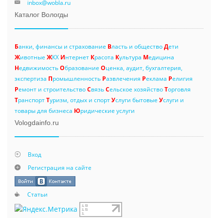
inbox@wobla.ru
Каталог Вологды
Б
анки, финансы и страхование
В
ласть и общество
Д
ети
Ж
ивотные
Ж
КХ
И
нтернет
К
расота
К
ультура
М
едицина
Н
едвижимость
О
бразование
О
ценка, аудит, бухгалтерия,
экспертиза
П
ромышленность
Р
азвлечения
Р
еклама
Р
елигия
Р
емонт и строительство
С
вязь
С
ельское хозяйство
Т
орговля
Т
ранспорт
Т
уризм, отдых и спорт
У
слуги бытовые
У
слуги и
товары для бизнеса
Ю
ридические услуги
Vologdainfo.ru
Вход
Регистрация на сайте
Статьи