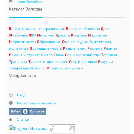
inbox@wobla.ru
Каталог Вологды
Б
анки, финансы и страхование
В
ласть и общество
Д
ети
Ж
ивотные
Ж
КХ
И
нтернет
К
расота
К
ультура
М
едицина
Н
едвижимость
О
бразование
О
ценка, аудит, бухгалтерия,
экспертиза
П
ромышленность
Р
азвлечения
Р
еклама
Р
елигия
Р
емонт и строительство
С
вязь
С
ельское хозяйство
Т
орговля
Т
ранспорт
Т
уризм, отдых и спорт
У
слуги бытовые
У
слуги и
товары для бизнеса
Ю
ридические услуги
Vologdainfo.ru
Вход
Регистрация на сайте
Статьи